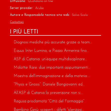
Diffusione:
Quotidiano on line
Server provider:
Aruba
Autore e Responsabile tecnico sito web:
Salvo Scala
Contattaci
I PIÙ LETTI
Diagnosi mediche più accurate grazie a team...
Equus Inter Lumina, a Piazza Armerina fino...
ASP di Catania: un’équipe multidisciplinare...
Malattie Rare: due importanti appuntamenti...
Maestro dell’immaginazione e della materia:...
“Physis e Gnosis”: Daniele Bongiovanni ed...
All’ASP di Catania la prevenzione non si...
Ragusa proclamata “Città del Formaggio”
Bambino Gesù: scoperti i difetti “silenziosi...