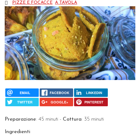
PIZZE E FOCACCE
A TAVOLA
EMAIL
FACEBOOK
LINKEDIN
TWITTER
GOOGLE+
PINTEREST
Preparazione
: 45 minuti -
Cottura
: 35 minuti
Ingredienti