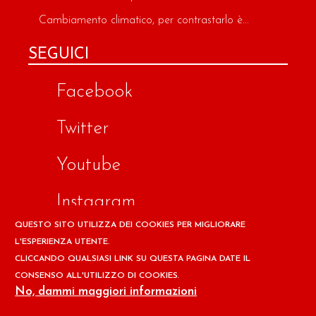
Cambiamento climatico, per contrastarlo è...
SEGUICI
Facebook
Twitter
Youtube
Instagram
QUESTO SITO UTILIZZA DEI COOKIES PER MIGLIORARE
Google
L'ESPERIENZA UTENTE.
CLICCANDO QUALSIASI LINK SU QUESTA PAGINA DATE IL
CONSENSO ALL'UTILIZZO DI COOKIES.
Copyright © 2026 Il design ed i contenuti del sito
No, dammi maggiori informazioni
www.ilpapaverorossoweb.it
sono riservati a
Associazione