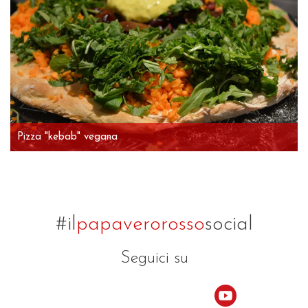
Pizza "kebab" vegana
#il
papaverorosso
social
Seguici su