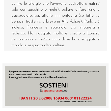
contro le allergie che l'avevano costretta a nutrirsi
solo con zucchine e mele), ballare e fare lunghe
passeggiate, soprattutto in montagna (se tutto va
bene, si trasferirà a breve in Alto Adige). Parla già
inglese, francese e spagnolo, ora imparerà il
tedesco. Ha viaggiato molto e vissuto a Londra
per un anno e mezzo circa dove ha assaggiato il
mondo e respirato altre culture.