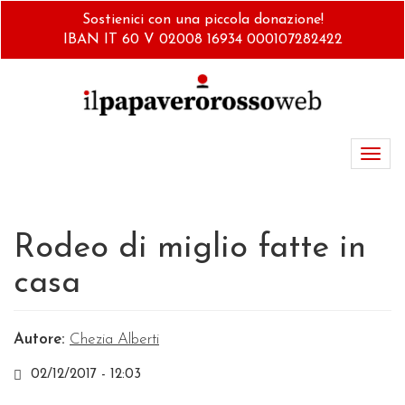
Salta
Sostienici con una piccola donazione!
al
IBAN IT 60 V 02008 16934 000107282422
contenuto
principale
Toggl
navig
Rodeo di miglio fatte in
casa
Autore:
Chezia Alberti
02/12/2017 - 12:03