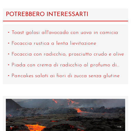
POTREBBERO INTERESSARTI
Toast golosi all'avocado con uova in camicia
Focaccia rustica a lenta lievitazione
Focaccia con radicchio, prosciutto crudo e olive
Piada con crema di radicchio al profumo di...
Pancakes salati ai fiori di zucca senza glutine