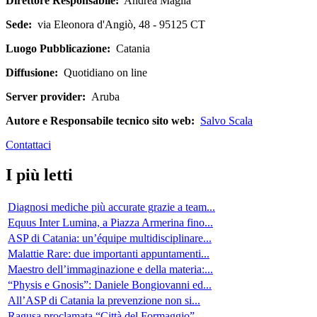
Direttore Responsabile:
Andrea Maglia
Sede:
via Eleonora d'Angiò, 48 - 95125 CT
Luogo Pubblicazione:
Catania
Diffusione:
Quotidiano on line
Server provider:
Aruba
Autore e Responsabile tecnico sito web:
Salvo Scala
Contattaci
I più letti
Diagnosi mediche più accurate grazie a team...
Equus Inter Lumina, a Piazza Armerina fino...
ASP di Catania: un’équipe multidisciplinare...
Malattie Rare: due importanti appuntamenti...
Maestro dell’immaginazione e della materia:...
“Physis e Gnosis”: Daniele Bongiovanni ed...
All’ASP di Catania la prevenzione non si...
Ragusa proclamata “Città del Formaggio”