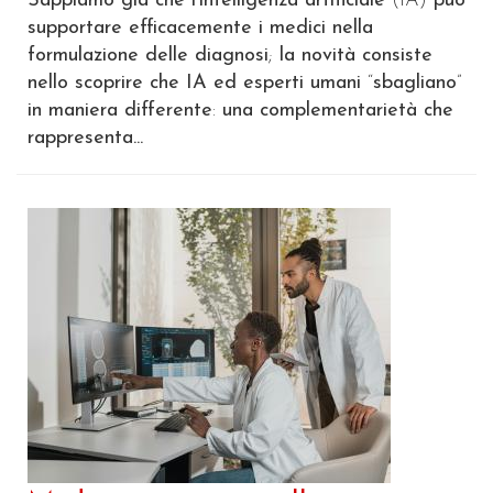
Sappiamo già che l’intelligenza artificiale
(IA)
può
supportare efficacemente i medici nella
formulazione delle diagnosi
;
la novità consiste
nello scoprire che IA ed esperti umani
“
sbagliano
”
in maniera differente
:
una complementarietà che
rappresenta...