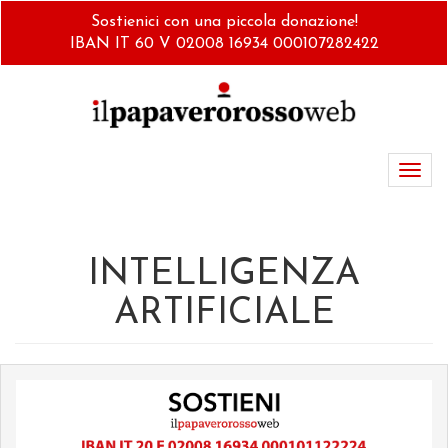
Salta
Sostienici con una piccola donazione!
al
IBAN IT 60 V 02008 16934 000107282422
contenuto
principale
Toggl
navig
INTELLIGENZA
ARTIFICIALE