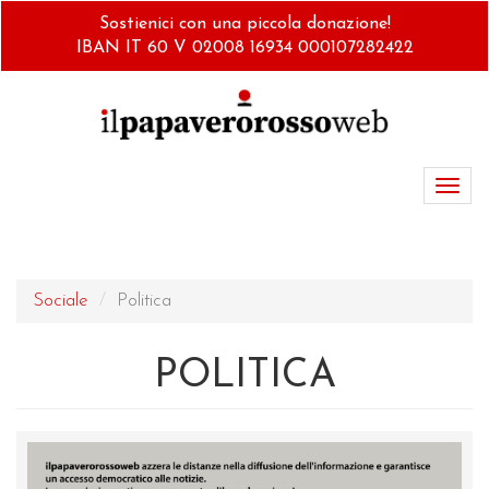
Salta
Sostienici con una piccola donazione!
al
IBAN IT 60 V 02008 16934 000107282422
contenuto
principale
Toggl
navig
Sociale
Politica
POLITICA