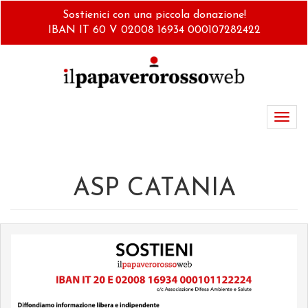
Salta
Sostienici con una piccola donazione!
al
IBAN IT 60 V 02008 16934 000107282422
contenuto
principale
Toggl
navig
ASP CATANIA