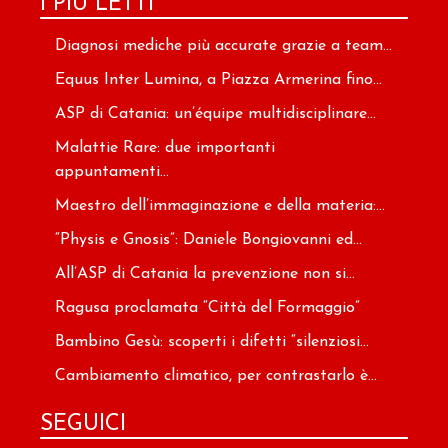
I PIÙ LETTI
Diagnosi mediche più accurate grazie a team...
Equus Inter Lumina, a Piazza Armerina fino...
ASP di Catania: un’équipe multidisciplinare...
Malattie Rare: due importanti
appuntamenti...
Maestro dell’immaginazione e della materia:...
“Physis e Gnosis”: Daniele Bongiovanni ed...
All’ASP di Catania la prevenzione non si...
Ragusa proclamata “Città del Formaggio”
Bambino Gesù: scoperti i difetti “silenziosi...
Cambiamento climatico, per contrastarlo è...
SEGUICI