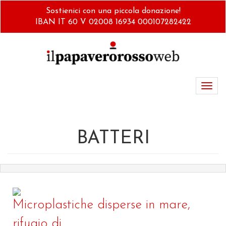
Salta
Sostienici con una piccola donazione!
al
IBAN IT 60 V 02008 16934 000107282422
contenuto
principale
Toggl
navig
BATTERI
Microplastiche disperse in mare,
rifugio di...