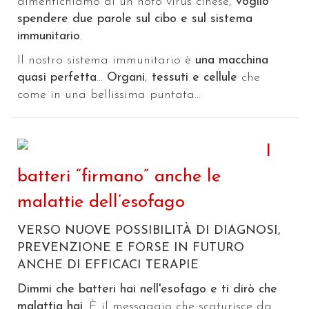
dimentichiamo di un noto virus cinese,
voglio
spendere due parole sul cibo e sul sistema
immunitario
.
Il nostro sistema immunitario è
una macchina
quasi perfetta
...
Organi
,
tessuti e cellule
che
come in una bellissima puntata...
I
batteri “firmano” anche le
malattie dell’esofago
VERSO NUOVE POSSIBILITÀ DI DIAGNOSI,
PREVENZIONE E FORSE IN FUTURO
ANCHE DI EFFICACI TERAPIE
Dimmi che batteri hai nell'esofago e ti dirò che
malattia hai
. È il messaggio che scaturisce da