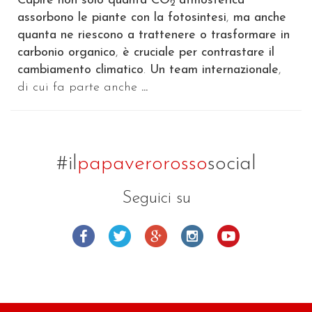
Capire non solo quanta CO
atmosferica
2
assorbono le piante con la fotosintesi
,
ma anche
quanta ne riescono a trattenere o trasformare in
carbonio organico
,
è cruciale per contrastare il
cambiamento climatico
.
Un team internazionale
,
di cui fa parte anche
...
#il
papaverorosso
social
Seguici su