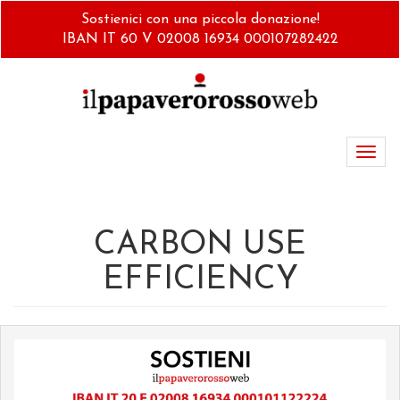
Salta
Sostienici con una piccola donazione!
al
IBAN IT 60 V 02008 16934 000107282422
contenuto
principale
Toggl
navig
CARBON USE
EFFICIENCY