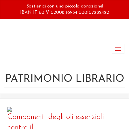
Salta
Sostienici con una piccola donazione!
al
IBAN IT 60 V 02008 16934 000107282422
contenuto
principale
Toggl
navig
PATRIMONIO LIBRARIO
Componenti degli oli essenziali
contro il...