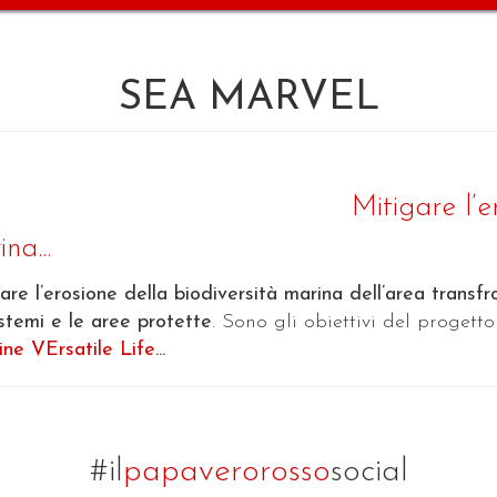
SEA MARVEL
Mitigare l’e
na...
are l’erosione della biodiversità marina dell’area transf
stemi e le aree protette
. Sono gli obiettivi del progett
ne VErsatile Life
...
#il
papaverorosso
social