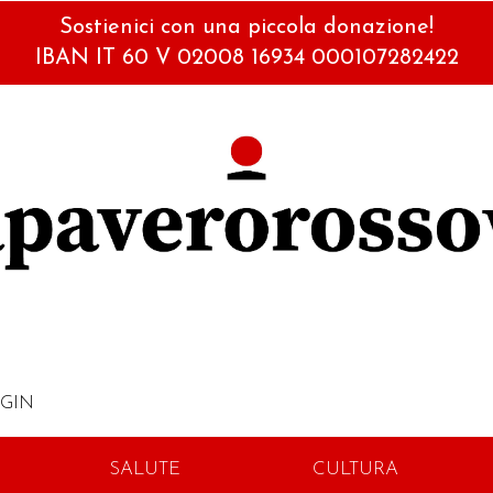
Sostienici con una piccola donazione!
IBAN IT 60 V 02008 16934 000107282422
GIN
SALUTE
CULTURA