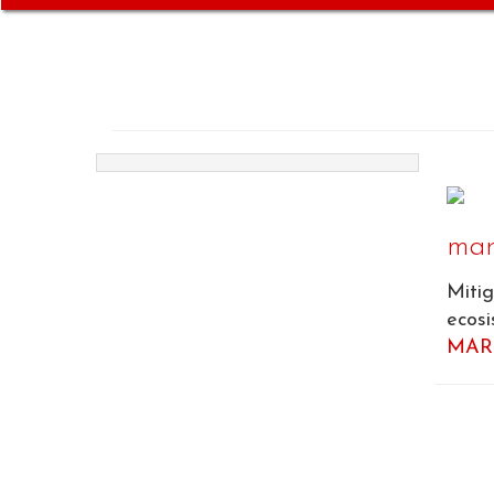
mari
Mitig
ecosi
MARi