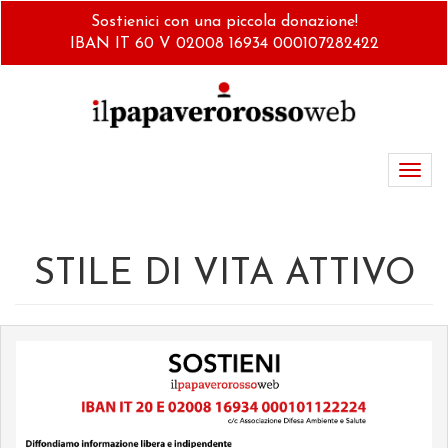
Salta
Sostienici con una piccola donazione!
al
IBAN IT 60 V 02008 16934 000107282422
contenuto
principale
Toggl
navig
STILE DI VITA ATTIVO