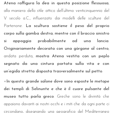
Atena
raffigura la dea in questa posizione flessuosa
,
alla maniera dello stile attico dell’ultimo venticinquennio del
V secolo a.C., influenzato dai modelli delle sculture del
Partenone.
La scultura sostiene il peso del proprio
corpo sulla gamba destra
,
mentre con il braccio sinistro
si appoggia probabilmente ad una lancia
.
Originariamente decorata con una gòrgone al centro
,
andata perduta,
mostra Atena vestita con un peplo
segnato da una cintura portata sulla vita e con
un’egida stretta disposta trasversalmente sul petto
.
«
In questo grande salone dove sono esposte le metope
dei templi di Selinunte e che è il cuore pulsante del
museo tutto parla greco
. Greche sono le divinità che
appaiono davanti ai nostri occhi e i miti che da ogni parte ci
circondano, disegnando una geografica del Mediterraneo