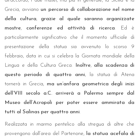
all’accordo, i due musei, ma più in generale, la Sicilia e la
Grecia, avviano
un percorso di collaborazione nel nome
della cultura
,
grazie al quale saranno organizzate
mostre
,
conferenze ed attività di ricerca
. Ed è
particolarmente significativo che il momento ufficiale di
presentazione della statua sia avvenuto lo scorso 9
febbraio, data in cui si celebra la Giornata mondiale della
Lingua e della Cultura Greca.
Inoltre
,
alla scadenza di
questo periodo di quattro anni
, la statua di Atena
tornerà in Grecia,
ma
un’anfora geometrica degli inizi
dell’VIII secolo a.C. arriverà a Palermo sempre dal
Museo dell’Acropoli per poter essere ammirata da
tutti al Salinas per quattro anni
.
Realizzata in marmo pentelico alla stregua di altre che
provengono dall’area del Partenone,
la statua acefala di