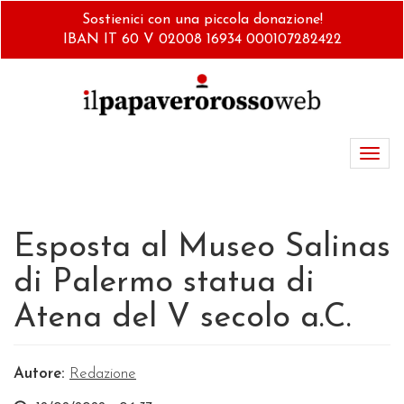
Salta
Sostienici con una piccola donazione!
al
IBAN IT 60 V 02008 16934 000107282422
contenuto
principale
Toggl
navig
Esposta al Museo Salinas
di Palermo statua di
Atena del V secolo a.C.
Autore:
Redazione