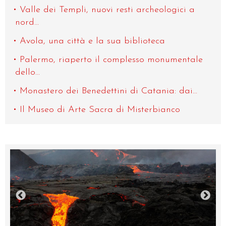
Valle dei Templi, nuovi resti archeologici a
nord...
Avola, una città e la sua biblioteca
Palermo, riaperto il complesso monumentale
dello...
Monastero dei Benedettini di Catania: dai...
Il Museo di Arte Sacra di Misterbianco