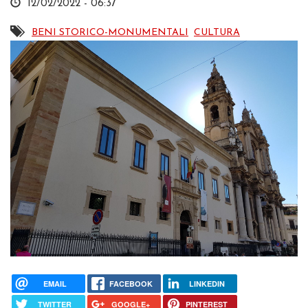
12/02/2022 - 06:37
BENI STORICO-MONUMENTALI
CULTURA
EMAIL
FACEBOOK
LINKEDIN
TWITTER
GOOGLE+
PINTEREST