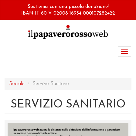
Salta
Sostienici con una piccola donazione!
al
IBAN IT 60 V 02008 16934 000107282422
contenuto
principale
Toggl
navig
Sociale
Servizio Sanitario
SERVIZIO SANITARIO