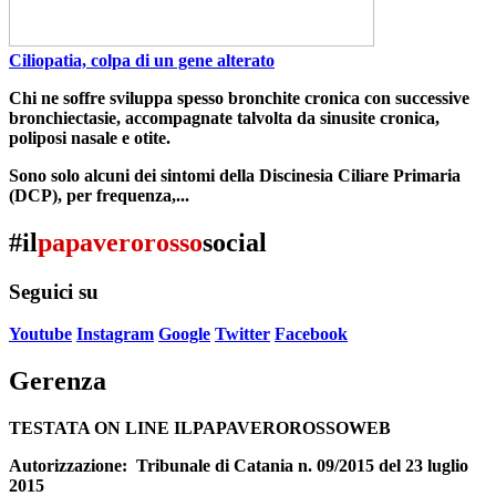
Ciliopatia, colpa di un gene alterato
Chi ne soffre sviluppa spesso bronchite cronica con
successive
bronchiectasie
, accompagnate talvolta da
sinusite cronica
,
poliposi nasale e otite
.
Sono solo alcuni dei sintomi della
Discinesia Ciliare Primaria
(DCP), per frequenza,...
#il
papaverorosso
social
Seguici su
Youtube
Instagram
Google
Twitter
Facebook
Gerenza
TESTATA ON LINE ILPAPAVEROROSSOWEB
Autorizzazione:
Tribunale di Catania n. 09/2015 del 23 luglio
2015