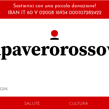
Sostienici con una piccola donazione!
IBAN IT 60 V 02008 16934 000107282422
GIN
SALUTE
CULTURA