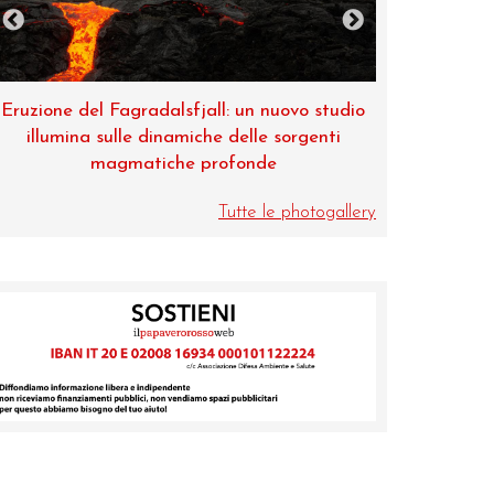
Eruzione del Fagradalsfjall: un nuovo studio
Museo di Zool
illumina sulle dinamiche delle sorgenti
magmatiche profonde
Tutte le photogallery