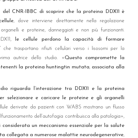
m del CNR-IBBC di scoprire che la proteina DDX11 è
ellule
, dove interviene direttamente nella regolazione
i organelli e proteine, danneggiati e non più funzionanti.
DDX11,
le cellule perdono la capacità di formare
” che trasportano rifiuti cellulari verso i lisosomi per la
prima autrice dello studio. «
Questo compromette la
ntenenti la proteina huntingtin mutata
,
associata alla
dio riguarda l’interazione tra DDX11 e la proteina
 selezionare e caricare le proteine e gli organelli
llule derivate da pazienti con WABS mostrano un flusso
alfunzionamento dell’autofagia contribuisca alla patologia»,
i considerata un meccanismo essenziale per la salute
tata collegata a numerose malattie neurodegenerative
,