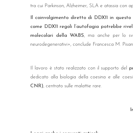
tra cui Parkinson, Alzheimer, SLA e atassia con a
Il coinvolgimento diretto di DDX11 in questo
come DDX11 regoli l’autofagia potrebbe rivel
molecolari della WABS
, ma anche per lo svil
neurodegenerativi», conclude Francesca M. Pisani
Il lavoro è stato realizzato con il supporto del
p
dedicato alla biologia della coesina e alle coes
CNR)
, centrato sulle malattie rare.
I