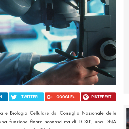
N
TWITTER
GOOGLE+
PINTEREST
ca e Biologia Cellulare
del
Consiglio Nazionale delle
una funzione finora sconosciuta di DDX11
,
una DNA