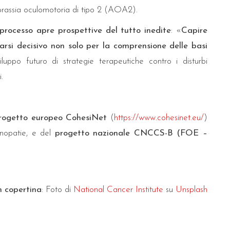
prassia oculomotoria di tipo 2 (AOA2).
 processo apre prospettive del tutto inedite
: «
Capire
arsi decisivo non solo per la comprensione delle basi
uppo futuro di strategie terapeutiche contro i disturbi
.
rogetto europeo CohesiNet
(
https://www.cohesinet.eu/
)
inopatie, e del
progetto nazionale CNCCS-B (FOE –
n copertina
: Foto di
National Cancer Institute
su
Unsplash