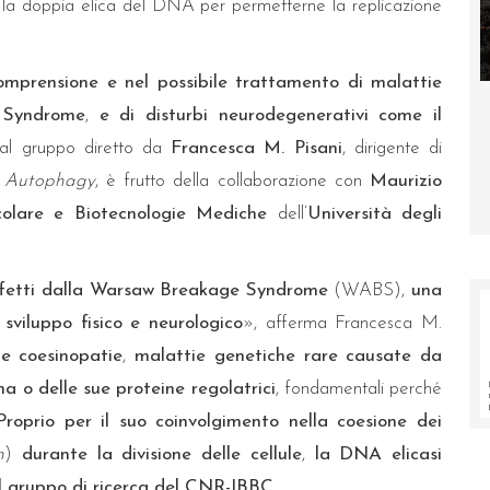
re la doppia elica del DNA per permetterne la replicazione
omprensione e nel possibile trattamento di malattie
’Università
Librino, il 14 e 15 aprile si inaugura la Porta
 Syndrome
,
e di disturbi neurodegenerativi come il
delle Farfalle
dal gruppo diretto da
Francesca M. Pisani
, dirigente di
a
Autophagy
, è frutto della collaborazione con
Maurizio
olare e Biotecnologie Mediche
dell’
Università degli
ffetti dalla Warsaw Breakage Syndrome
(WABS),
una
viluppo fisico e neurologico
», afferma Francesca M.
e coesinopatie
,
malattie genetiche rare causate da
na o delle sue proteine regolatrici
, fondamentali perché
Proprio per il suo coinvolgimento nella coesione dei
n
)
durante la divisione delle cellule
,
la DNA elicasi
el gruppo di ricerca del CNR-IBBC
.