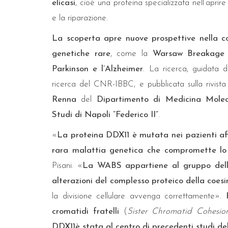
elicasi
, cioè una proteina specializzata nell’apri
e la riparazione.
La scoperta apre nuove prospettive nella c
Museo di Zoologia, una perla dell
genetiche rare
, come la
Warsaw Breakage
di Catania
Parkinson e l’Alzheimer
. La ricerca, guidata 
ricerca del CNR-IBBC, e pubblicata sulla rivist
Renna
del
Dipartimento di Medicina Molec
Studi di Napoli “Federico II”
.
«
La proteina DDX11 è mutata nei pazienti a
rara malattia genetica che compromette lo s
Pisani. «
La WABS appartiene al gruppo dell
alterazioni del complesso proteico della coesi
la divisione cellulare avvenga correttamente».
cromatidi fratelli
(
Sister Chromatid Cohesio
DDX11è stata al centro di precedenti studi d