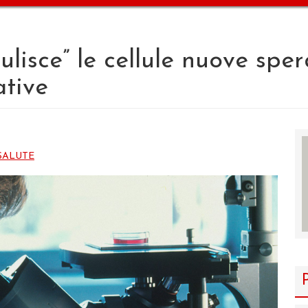
ulisce” le cellule nuove spe
ative
SALUTE