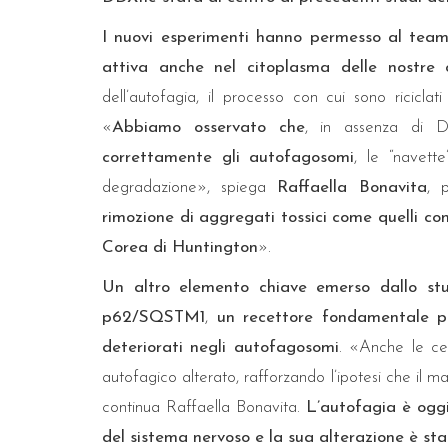
I nuovi esperimenti hanno permesso al tea
attiva anche nel citoplasma delle nostre c
dell’autofagia, il processo con cui sono riciclat
«
Abbiamo osservato che
, in assenza di 
correttamente gli autofagosomi
, le “navette
degradazione», spiega
Raffaella Bonavita
, 
rimozione di aggregati tossici come quelli co
Corea di Huntington
».
Un altro elemento chiave emerso dallo stu
p62/SQSTM1
,
un recettore fondamentale per
deteriorati negli autofagosomi
. «Anche le ce
autofagico alterato, rafforzando l’ipotesi che il m
continua Raffaella Bonavita.
L’autofagia è ogg
del sistema nervoso e la sua alterazione è s