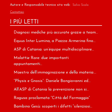
Autore e Responsabile tecnico sito web:
Salvo Scala
Contattaci
I PIÙ LETTI
Diagnosi mediche più accurate grazie a team...
Equus Inter Lumina, a Piazza Armerina fino...
ASP di Catania: un’équipe multidisciplinare...
Malattie Rare: due importanti
appuntamenti...
Maestro dell’immaginazione e della materia:...
“Physis e Gnosis”: Daniele Bongiovanni ed...
All’ASP di Catania la prevenzione non si...
Ragusa proclamata “Città del Formaggio”
Bambino Gesù: scoperti i difetti “silenziosi...