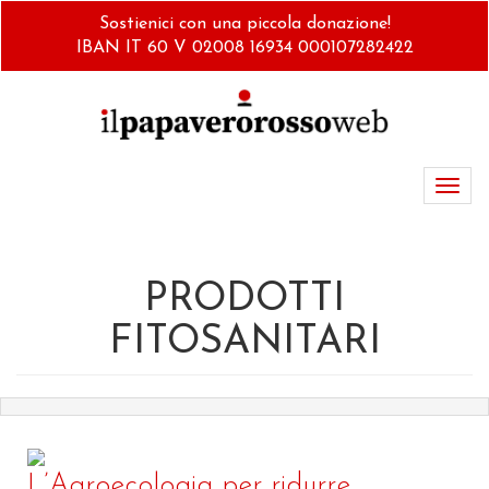
Salta
Sostienici con una piccola donazione!
al
IBAN IT 60 V 02008 16934 000107282422
contenuto
principale
Toggl
navig
PRODOTTI
FITOSANITARI
L’Agroecologia per ridurre