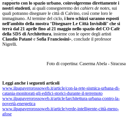
rapporto con lo spazio urbano
,
coinvolgeremo direttamente i
nostri studenti
, ai quali consegneremo dei
cahiers de notes
, sui
quali potranno disegnare le città di Calvino, così come loro le
immaginano. Al termine del ciclo,
i loro schizzi saranno esposti
nell’ambito della mostra
“
Disegnare Le Città Invisibili
”
che si
terrà dal 21 aprile fino al 21 maggio nello spazio del CO Cafè
della SDS di Architettura
, insieme con le opere degli artisti
Claudio Patanè
e
Sofia Franciosini
», conclude il professor
Nigrelli.
Foto di copertina: Caserma Abela - Siracusa
Leggi anche i seguenti articoli
www.ilpapaverorossoweb.it/article/con-la-rete-sismica-urbana-di-
catania-monitorati-gli-edifici-storici-durante-il-terremoto
www.ilpapaverorossoweb.it/article/larchitettura-urbana-contro-la-
povertà-energetica
www.ilpapaverorossoweb.it/article/verde-intelligente-città-meno-
afose