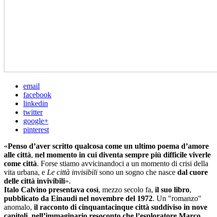
email
facebook
linkedin
twitter
google+
pinterest
«
Penso d’aver scritto qualcosa come un ultimo poema d’amore
alle città
,
nel momento in cui diventa sempre più difficile viverle
come città
. Forse stiamo avvicinandoci a un momento di crisi della
vita urbana, e
Le città invisibili
sono un sogno che nasce
dal cuore
delle città invivibili
».
Italo Calvino presentava così
, mezzo secolo fa,
il suo libro
,
pubblicato da Einaudi nel novembre del 1972
. Un "romanzo"
anomalo,
il racconto di cinquantacinque città suddiviso in nove
capitoli
,
nell’immaginario resoconto che l’esploratore Marco