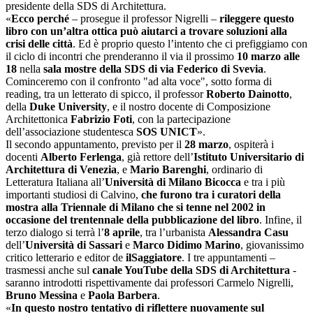
presidente della SDS di Architettura.
«
Ecco perché
– prosegue il professor Nigrelli –
rileggere questo
libro con un’altra ottica può aiutarci a trovare soluzioni alla
crisi delle città
. Ed è proprio questo l’intento che ci prefiggiamo con
il ciclo di incontri che prenderanno il via il prossimo
10 marzo alle
18
nella
sala mostre della SDS di via Federico di Svevia
.
Cominceremo con il confronto "ad alta voce", sotto forma di
reading, tra un letterato di spicco, il professor
Roberto Dainotto
,
della
Duke University
, e il nostro docente di Composizione
Architettonica
Fabrizio Foti
, con la partecipazione
dell’associazione studentesca
SOS UNICT
».
Il secondo appuntamento, previsto per il
28 marzo
, ospiterà i
docenti
Alberto Ferlenga
, già rettore dell’
Istituto Universitario di
Architettura di Venezia
, e
Mario Barenghi
, ordinario di
Letteratura Italiana all’
Università di Milano Bicocca
e tra i più
importanti studiosi di Calvino,
che furono tra i curatori della
mostra alla Triennale di Milano che si tenne nel 2002 in
occasione del trentennale della pubblicazione del libro
. Infine, il
terzo dialogo si terrà l’
8 aprile
, tra l’urbanista
Alessandra Casu
dell’
Università di Sassari
e
Marco Didimo Marino
, giovanissimo
critico letterario e editor de
ilSaggiatore
. I tre appuntamenti –
trasmessi anche sul
canale YouTube della SDS di Architettura
-
saranno introdotti rispettivamente dai professori Carmelo Nigrelli,
Bruno Messina
e
Paola Barbera
.
«
In questo nostro tentativo di riflettere nuovamente sul