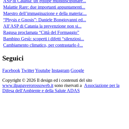
ASP di Catania: un’équipe multidisciplinare...
Malattie Rare: due importanti appuntamenti...
Maestro dell’immaginazione e della materia:...
“Physis e Gnosis”: Daniele Bongiovanni ed...
All’ASP di Catania la prevenzione non si...
Ragusa proclamata “Città del Formaggio”
Bambino Gesù: scoperti i difetti “silenziosi...
Cambiamento climatico, per contrastarlo è...
Seguici
Facebook
Twitter
Youtube
Instagram
Google
Copyright © 2026 Il design ed i contenuti del sito
www.ilpapaverorossoweb.it
sono riservati a
Associazione per la
Difesa dell'Ambiente e della Salute ADAS