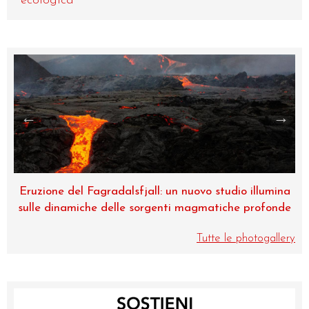
ecologica
na
Museo di Zoologia, una perla dell’Università di
de
Catania
Tutte le photogallery