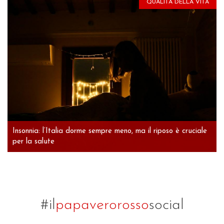
QUALITÀ DELLA VITA
Insonnia: l’Italia dorme sempre meno, ma il riposo è cruciale
per la salute
#il
papaverorosso
social