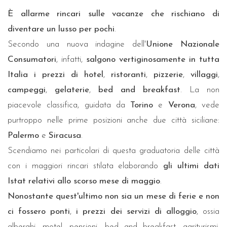
È allarme rincari sulle vacanze che rischiano di
diventare un lusso per pochi
.
Secondo una nuova indagine dell'
Unione Nazionale
Consumatori
, infatti,
salgono vertiginosamente in tutta
Italia i prezzi di hotel
,
ristoranti
,
pizzerie
,
villaggi
,
campeggi
,
gelaterie
,
bed and breakfast
. La non
piacevole classifica, guidata da
Torino
e
Verona
, vede
purtroppo nelle prime posizioni anche due città siciliane:
Palermo
e
Siracusa
.
Scendiamo nei particolari di questa graduatoria delle città
con i maggiori rincari stilata elaborando
gli ultimi dati
Istat relativi allo scorso mese di maggio
.
Nonostante quest'ultimo non sia un mese di ferie e non
ci fossero ponti
,
i prezzi dei servizi di alloggio
, ossia
alberghi, motel, pensioni, bed and breakfast, agriturismi,