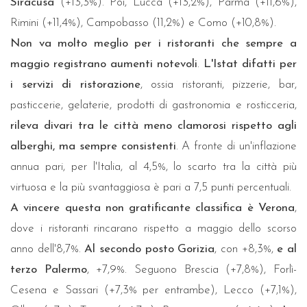
Siracusa
(+13,3%). Poi, Lucca (+13,2%), Parma (+11,6%),
Rimini (+11,4%), Campobasso (11,2%) e Como (+10,8%).
Non va molto meglio per i ristoranti che sempre a
maggio registrano aumenti notevoli
.
L'Istat difatti per
i servizi di ristorazione
, ossia ristoranti, pizzerie, bar,
pasticcerie, gelaterie, prodotti di gastronomia e rosticceria,
rileva divari tra le città meno clamorosi rispetto agli
alberghi, ma sempre consistenti
. A fronte di un'inflazione
annua pari, per l'Italia, al 4,5%, lo scarto tra la città più
virtuosa e la più svantaggiosa è pari a 7,5 punti percentuali.
A vincere questa non gratificante classifica è Verona
,
dove i ristoranti rincarano rispetto a maggio dello scorso
anno dell'8,7%.
Al secondo posto Gorizia
, con +8,3%,
e al
terzo Palermo
, +7,9%. Seguono Brescia (+7,8%), Forlì-
Cesena e Sassari (+7,3% per entrambe), Lecco (+7,1%),