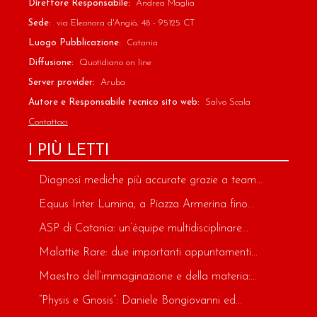
Direttore Responsabile:
Andrea Maglia
Sede:
via Eleonora d'Angiò, 48 - 95125 CT
Luogo Pubblicazione:
Catania
Diffusione:
Quotidiano on line
Server provider:
Aruba
Autore e Responsabile tecnico sito web:
Salvo Scala
Contattaci
I PIÙ LETTI
Diagnosi mediche più accurate grazie a team...
Equus Inter Lumina, a Piazza Armerina fino...
ASP di Catania: un’équipe multidisciplinare...
Malattie Rare: due importanti appuntamenti...
Maestro dell’immaginazione e della materia:...
“Physis e Gnosis”: Daniele Bongiovanni ed...