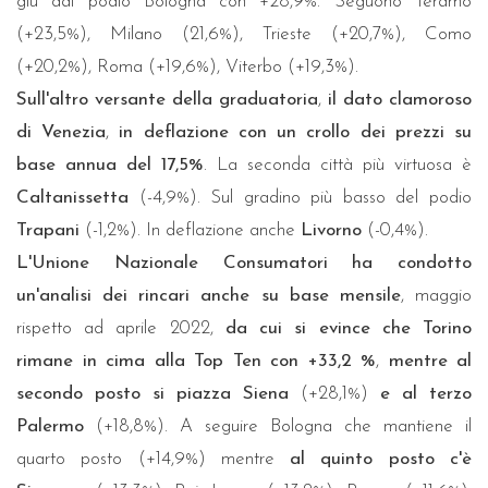
giù dal podio Bologna con +28,9%. Seguono Teramo
(+23,5%), Milano (21,6%), Trieste (+20,7%), Como
(+20,2%), Roma (+19,6%), Viterbo (+19,3%).
Sull'altro versante della graduatoria
,
il dato clamoroso
di Venezia
,
in deflazione con un crollo dei prezzi su
base annua del 17,5%
. La seconda città più virtuosa è
Caltanissetta
(-4,9%). Sul gradino più basso del podio
Trapani
(-1,2%). In deflazione anche
Livorno
(-0,4%).
L'Unione Nazionale Consumatori ha condotto
un'analisi dei rincari anche su base mensile
, maggio
rispetto ad aprile 2022,
da cui si evince che Torino
rimane in cima alla Top Ten con +33,2 %
,
mentre
al
secondo posto si piazza Siena
(+28,1%)
e
al terzo
Palermo
(+18,8%). A seguire Bologna che mantiene il
quarto posto (+14,9%) mentre
al quinto posto c'è