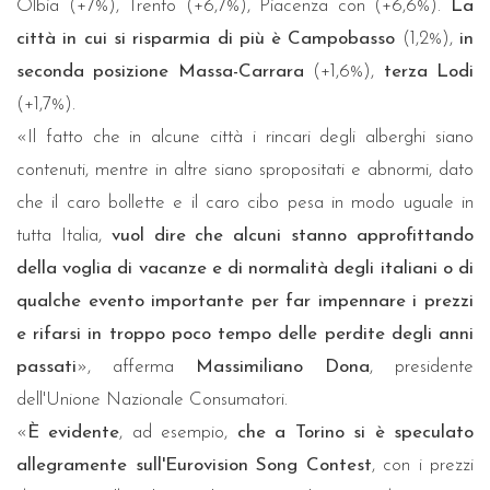
Olbia (+7%), Trento (+6,7%), Piacenza con (+6,6%).
La
città in cui si risparmia di più è Campobasso
(1,2%),
in
seconda posizione Massa-Carrara
(+1,6%),
terza Lodi
(+1,7%).
«Il fatto che in alcune città i rincari degli alberghi siano
contenuti, mentre in altre siano spropositati e abnormi, dato
che il caro bollette e il caro cibo pesa in modo uguale in
tutta Italia,
vuol dire che alcuni stanno approfittando
della voglia di vacanze e di normalità degli italiani o di
qualche evento importante per far impennare i prezzi
e rifarsi in troppo poco tempo delle perdite degli anni
passati
», afferma
Massimiliano Dona
, presidente
dell'Unione Nazionale Consumatori.
«
È evidente
, ad esempio,
che a Torino si è speculato
allegramente sull'Eurovision Song Contest
, con i prezzi