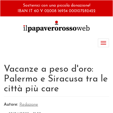
Salta
Sostienici con una piccola donazione!
al
IBAN IT 60 V 02008 16934 000107282422
contenuto
principale
Toggl
navig
Vacanze a peso d'oro:
Palermo e Siracusa tra le
città più care
Autore:
Redazione