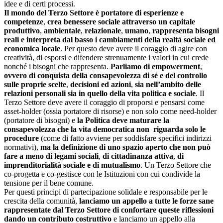
idee e di certi processi.
Il mondo del Terzo Settore è portatore di esperienze e
competenze
,
crea benessere sociale attraverso un capitale
produttivo
,
ambientale
,
relazionale
,
umano
,
rappresenta bisogni
reali e interpreta dal basso i cambiamenti della realtà sociale ed
economica locale
. Per questo deve avere il coraggio di agire con
creatività, di esporsi e difendere strenuamente i valori in cui crede
nonché i bisogni che rappresenta.
Parliamo di empowerment
,
ovvero di conquista della consapevolezza di sé e del controllo
sulle proprie scelte
,
decisioni ed azioni
,
sia nell’ambito delle
relazioni personali sia in quello della vita politica e sociale
. Il
Terzo Settore deve avere il coraggio di proporsi e pensarsi come
asset-holder (ossia portatore di risorse) e non solo come need-holder
(portatore di bisogni) e
la Politica deve maturare la
consapevolezza che la vita democratica non riguarda solo le
procedure
(come di fatto avviene per soddisfare specifici indirizzi
normativi),
ma la definizione di uno spazio aperto
che non può
fare a meno di legami sociali
,
di cittadinanza attiva
,
di
imprenditorialità sociale e di mutualismo
. Un Terzo Settore che
co-progetta e co-gestisce con le Istituzioni con cui condivide la
tensione per il bene comune.
Per questi principi di partecipazione solidale e responsabile per le
crescita della comunità,
lanciamo un appello a tutte le forze sane
rappresentate dal Terzo Settore di confortare queste riflessioni
dando un contributo costruttivo
e lanciamo un appello alla