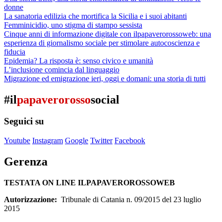
donne
La sanatoria edilizia che mortifica la Sicilia e i suoi abitanti
Femminicidio, uno stigma di stampo sessista
Cinque anni di informazione digitale con ilpapaverorossoweb: una
esperienza di giornalismo sociale per stimolare autocoscienza e
fiducia
Epidemia? La risposta è: senso civico e umanità
L’inclusione comincia dal linguaggio
Migrazione ed emigrazione ieri, oggi e domani: una storia di tutti
#il
papaverorosso
social
Seguici su
Youtube
Instagram
Google
Twitter
Facebook
Gerenza
TESTATA ON LINE ILPAPAVEROROSSOWEB
Autorizzazione:
Tribunale di Catania n. 09/2015 del 23 luglio
2015