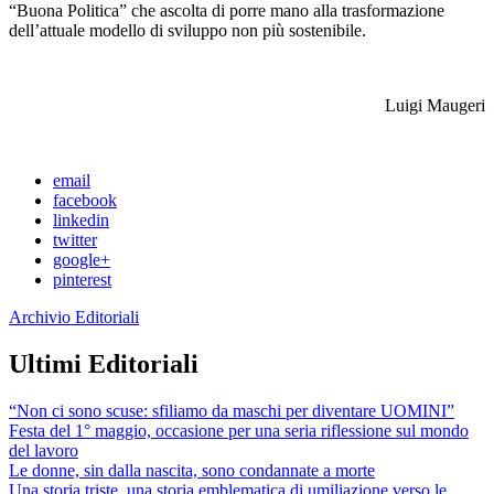
“Buona Politica” che ascolta di porre mano alla trasformazione
dell’attuale modello di sviluppo non più sostenibile.
Luigi Maugeri
email
facebook
linkedin
twitter
google+
pinterest
Archivio Editoriali
Ultimi Editoriali
“Non ci sono scuse: sfiliamo da maschi per diventare UOMINI”
Festa del 1° maggio, occasione per una seria riflessione sul mondo
del lavoro
Le donne, sin dalla nascita, sono condannate a morte
Una storia triste, una storia emblematica di umiliazione verso le