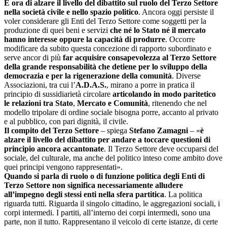
È ora di alzare il livello del dibattito sul ruolo del Terzo Settore
nella società civile e nello spazio politico
. Ancora oggi persiste il
voler considerare gli Enti del Terzo Settore come soggetti per la
produzione di quei beni e servizi
che né lo Stato né il mercato
hanno interesse oppure la capacità di produrre
. Occorre
modificare da subito questa concezione di rapporto subordinato e
serve ancor di più
far acquisire consapevolezza al Terzo Settore
della grande responsabilità che detiene per lo sviluppo della
democrazia e per la rigenerazione della comunità
. Diverse
Associazioni, tra cui l’
A.D.A.S.
, mirano a porre in pratica il
principio di sussidiarietà circolare
articolando in modo paritetico
le relazioni tra Stato
,
Mercato e Comunità
, ritenendo che nel
modello tripolare di ordine sociale bisogna porre, accanto al privato
e al pubblico, con pari dignità, il civile.
Il compito del Terzo Settore
– spiega
Stefano Zamagni
– «
è
alzare il livello del dibattito per andare a toccare questioni di
principio ancora accantonate
. Il Terzo Settore deve occuparsi del
sociale, del culturale, ma anche del politico inteso come ambito dove
quei principi vengono rappresentati».
Quando si parla di ruolo o di funzione politica degli Enti di
Terzo Settore non significa necessariamente alludere
all’impegno degli stessi enti nella sfera partitica
. La politica
riguarda tutti. Riguarda il singolo cittadino, le aggregazioni sociali, i
corpi intermedi. I partiti, all’interno dei corpi intermedi, sono una
parte, non il tutto. Rappresentano il veicolo di certe istanze, di certe